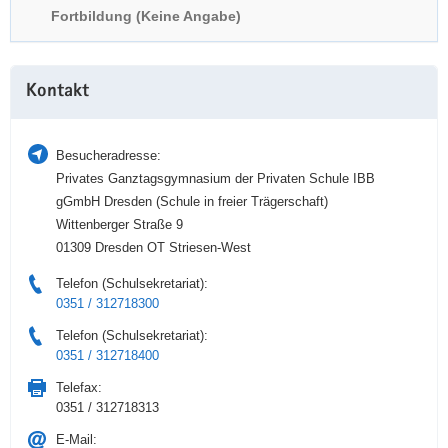
Fortbildung (Keine Angabe)
a
n
v
i
Weitere
g
Kontakt
Information
a
t
Besucheradresse:
i
Privates Ganztagsgymnasium der Privaten Schule IBB
o
gGmbH Dresden (Schule in freier Trägerschaft)
n
Wittenberger Straße 9
01309 Dresden OT Striesen-West
Telefon (Schulsekretariat):
0351 / 312718300
Telefon (Schulsekretariat):
0351 / 312718400
Telefax:
0351 / 312718313
E-Mail: