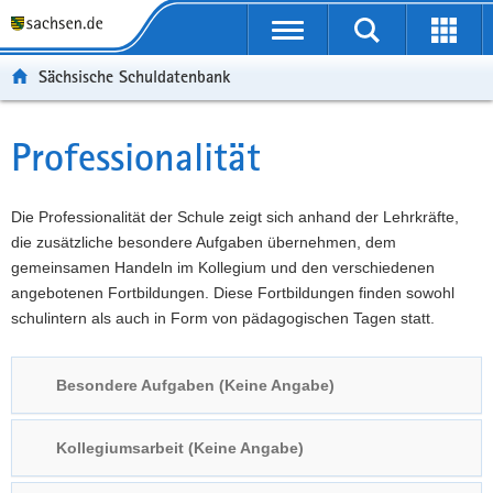
P
Portalübergreifende
o
P
Navigation
Suche
Erweit
r
o
H
starten
öffnen
Sächsische Schuldatenbank
t
r
a
W
a
t
u
e
S
l
a
p
i
e
Professionalität
Hauptinhalt
ü
l
t
t
r
b
n
i
e
v
e
a
n
r
i
Die Professionalität der Schule zeigt sich anhand der Lehrkräfte,
r
v
h
e
c
die zusätzliche besondere Aufgaben übernehmen, dem
g
i
a
I
e
gemeinsamen Handeln im Kollegium und den verschiedenen
r
g
l
n
angebotenen Fortbildungen. Diese Fortbildungen finden sowohl
e
a
t
f
schulintern als auch in Form von pädagogischen Tagen statt.
i
t
o
f
i
r
Besondere Aufgaben (Keine Angabe)
e
o
m
n
n
a
d
t
Kollegiumsarbeit (Keine Angabe)
e
i
N
o