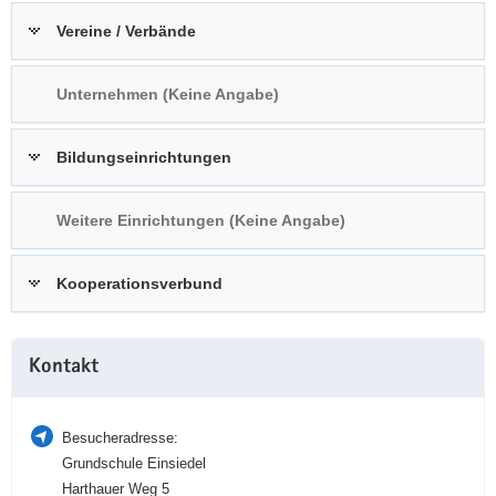
a
n
Vereine / Verbände
v
i
Unternehmen (Keine Angabe)
g
a
t
Bildungseinrichtungen
i
o
Weitere Einrichtungen (Keine Angabe)
n
Kooperationsverbund
Weitere
Kontakt
Information
Besucheradresse:
Grundschule Einsiedel
Harthauer Weg 5