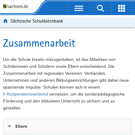
P
Portalübergreifende
o
P
Navigation
Suche
Erweit
r
o
H
starten
öffnen
Sächsische Schuldatenbank
t
r
a
W
a
t
u
e
S
l
a
p
i
e
Zusammenarbeit
Hauptinhalt
ü
l
t
t
r
b
n
i
e
v
e
a
n
r
i
Um die Schule kreativ mitzugestalten, ist das Mitwirken von
r
v
h
e
c
Schülerinnen und Schülern sowie Eltern entscheidend. Die
g
i
a
I
e
Zusammenarbeit mit regionalen Vereinen, Verbänden,
r
g
l
n
Unternehmen und anderen Bildungseinrichtungen gibt dabei neue,
e
a
t
f
spannende Impulse. Schulen können sich in einem
i
t
o
Kooperationsverbund
vernetzen, um die sonderpädagogische
f
i
r
Förderung und den inklusiven Unterricht zu sichern und zu
e
o
m
gestalten.
n
n
a
d
t
Eltern
e
i
N
o