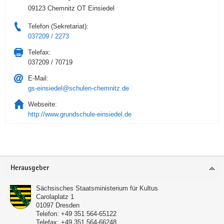
09123 Chemnitz OT Einsiedel
Telefon (Sekretariat):
037209 / 2273
Telefax:
037209 / 70719
E-Mail:
gs-einsiedel@schulen-chemnitz.de
Webseite:
http://www.grundschule-einsiedel.de
Service
Herausgeber
Sächsisches Staatsministerium für Kultus
Carolaplatz 1
01097
Dresden
Telefon:
+49 351 564-65122
Telefax:
+49 351 564-66248