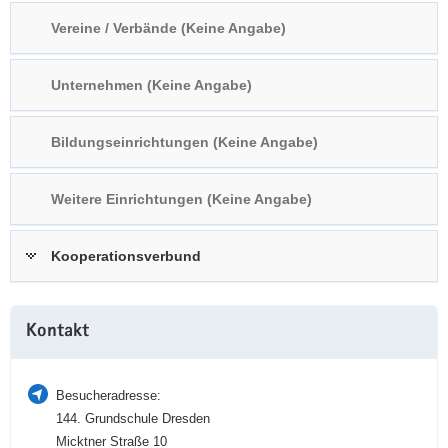
a
n
Vereine / Verbände (Keine Angabe)
v
i
Unternehmen (Keine Angabe)
g
a
t
Bildungseinrichtungen (Keine Angabe)
i
o
Weitere Einrichtungen (Keine Angabe)
n
Kooperationsverbund
Weitere
Kontakt
Information
Besucheradresse:
144. Grundschule Dresden
Micktner Straße 10