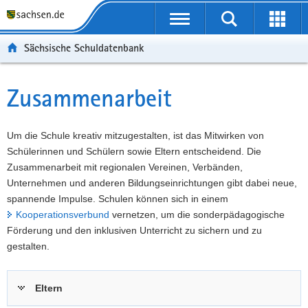
P
Portalübergreifende
o
P
Navigation
Suche
Erweit
r
o
H
starten
öffnen
Sächsische Schuldatenbank
t
r
a
W
a
t
u
e
S
l
a
p
i
e
Zusammenarbeit
Hauptinhalt
ü
l
t
t
r
b
n
i
e
v
e
a
n
r
i
Um die Schule kreativ mitzugestalten, ist das Mitwirken von
r
v
h
e
c
Schülerinnen und Schülern sowie Eltern entscheidend. Die
g
i
a
I
e
Zusammenarbeit mit regionalen Vereinen, Verbänden,
r
g
l
n
Unternehmen und anderen Bildungseinrichtungen gibt dabei neue,
e
a
t
f
spannende Impulse. Schulen können sich in einem
i
t
o
Kooperationsverbund
vernetzen, um die sonderpädagogische
f
i
r
Förderung und den inklusiven Unterricht zu sichern und zu
e
o
m
gestalten.
n
n
a
d
t
Eltern
e
i
N
o