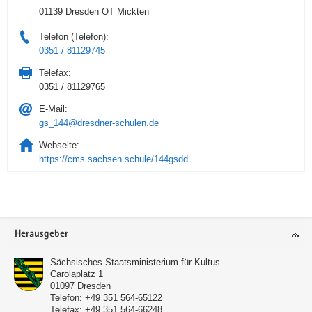
01139 Dresden OT Mickten
Telefon (Telefon):
0351 / 81129745
Telefax:
0351 / 81129765
E-Mail:
gs_144@dresdner-schulen.de
Webseite:
https://cms.sachsen.schule/144gsdd
Service
Herausgeber
Sächsisches Staatsministerium für Kultus
Carolaplatz 1
01097
Dresden
Telefon:
+49 351 564-65122
Telefax:
+49 351 564-66248