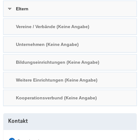
a
n
Eltern
v
i
Vereine / Verbände (Keine Angabe)
g
a
t
Unternehmen (Keine Angabe)
i
o
Bildungseinrichtungen (Keine Angabe)
n
Weitere Einrichtungen (Keine Angabe)
Kooperationsverbund (Keine Angabe)
Weitere
Kontakt
Information