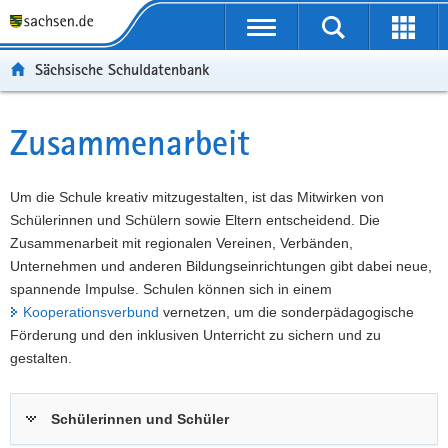
P
Portalübergreifende
o
P
Navigation
Suche
Erweit
r
o
H
starten
öffnen
Sächsische Schuldatenbank
t
r
a
W
a
t
u
e
S
l
a
p
i
e
Zusammenarbeit
Hauptinhalt
ü
l
t
t
r
b
n
i
e
v
e
a
n
r
i
Um die Schule kreativ mitzugestalten, ist das Mitwirken von
r
v
h
e
c
Schülerinnen und Schülern sowie Eltern entscheidend. Die
g
i
a
I
e
Zusammenarbeit mit regionalen Vereinen, Verbänden,
r
g
l
n
Unternehmen und anderen Bildungseinrichtungen gibt dabei neue,
e
a
t
f
spannende Impulse. Schulen können sich in einem
i
t
o
Kooperationsverbund
vernetzen, um die sonderpädagogische
f
i
r
Förderung und den inklusiven Unterricht zu sichern und zu
e
o
m
gestalten.
n
n
a
d
t
Schülerinnen und Schüler
e
i
N
o