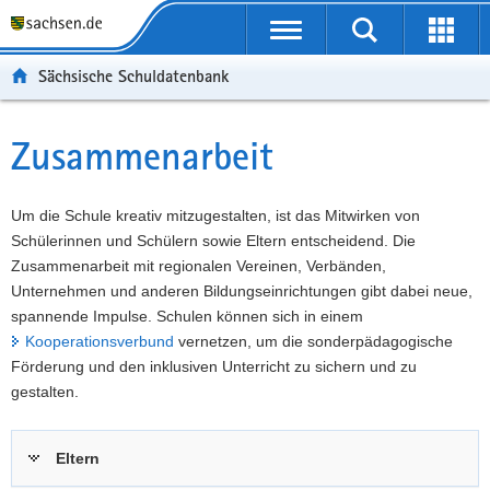
P
Portalübergreifende
o
P
Navigation
Suche
Erweit
r
o
H
starten
öffnen
Sächsische Schuldatenbank
t
r
a
W
a
t
u
e
S
l
a
p
i
e
Zusammenarbeit
Hauptinhalt
ü
l
t
t
r
b
n
i
e
v
e
a
n
r
i
Um die Schule kreativ mitzugestalten, ist das Mitwirken von
r
v
h
e
c
Schülerinnen und Schülern sowie Eltern entscheidend. Die
g
i
a
I
e
Zusammenarbeit mit regionalen Vereinen, Verbänden,
r
g
l
n
Unternehmen und anderen Bildungseinrichtungen gibt dabei neue,
e
a
t
f
spannende Impulse. Schulen können sich in einem
i
t
o
Kooperationsverbund
vernetzen, um die sonderpädagogische
f
i
r
Förderung und den inklusiven Unterricht zu sichern und zu
e
o
m
gestalten.
n
n
a
d
t
Eltern
e
i
N
o