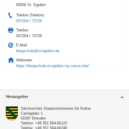
09356 St. Egidien
Telefon (Telefon):
037204 / 73729
Telefax:
037204 / 73729
E-Mail:
bergschule@st-egidien.de
Webseite:
https://bergschule-st-egidien.my.canva.site/
Service
Herausgeber
Sächsisches Staatsministerium für Kultus
Carolaplatz 1
01097
Dresden
Telefon:
+49 351 564-65122
Telefax:
+49 351 564-66248