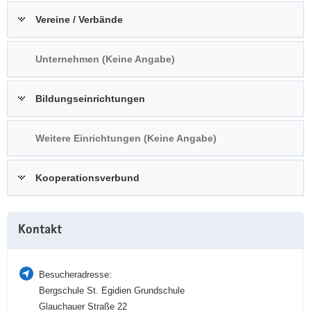
a
n
Vereine / Verbände
v
i
Unternehmen (Keine Angabe)
g
a
t
Bildungseinrichtungen
i
o
Weitere Einrichtungen (Keine Angabe)
n
Kooperationsverbund
Weitere
Kontakt
Information
Besucheradresse:
Bergschule St. Egidien Grundschule
Glauchauer Straße 22