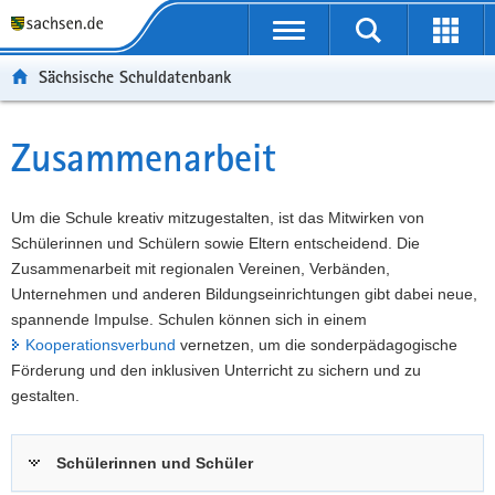
P
Portalübergreifende
o
P
Navigation
Suche
Erweit
r
o
H
starten
öffnen
Sächsische Schuldatenbank
t
r
a
W
a
t
u
e
S
l
a
p
i
e
Zusammenarbeit
Hauptinhalt
ü
l
t
t
r
b
n
i
e
v
e
a
n
r
i
Um die Schule kreativ mitzugestalten, ist das Mitwirken von
r
v
h
e
c
Schülerinnen und Schülern sowie Eltern entscheidend. Die
g
i
a
I
e
Zusammenarbeit mit regionalen Vereinen, Verbänden,
r
g
l
n
Unternehmen und anderen Bildungseinrichtungen gibt dabei neue,
e
a
t
f
spannende Impulse. Schulen können sich in einem
i
t
o
Kooperationsverbund
vernetzen, um die sonderpädagogische
f
i
r
Förderung und den inklusiven Unterricht zu sichern und zu
e
o
m
gestalten.
n
n
a
d
t
Schülerinnen und Schüler
e
i
N
o