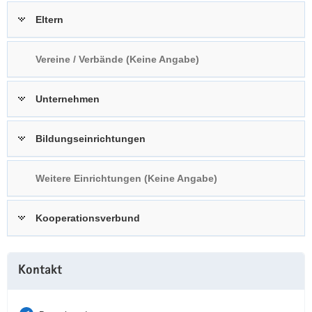
a
n
Eltern
v
i
Vereine / Verbände (Keine Angabe)
g
a
t
Unternehmen
i
o
Bildungseinrichtungen
n
Weitere Einrichtungen (Keine Angabe)
Kooperationsverbund
Weitere
Kontakt
Information