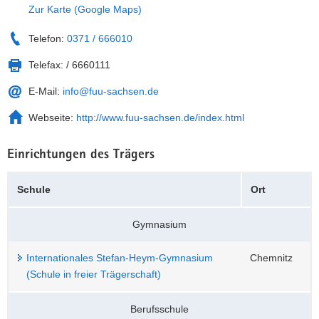
Zur Karte (Google Maps)
a
n
v
Telefon:
0371 / 666010
i
Telefax:
/ 6660111
g
a
E-Mail:
info@fuu-sachsen.de
t
i
Webseite:
http://www.fuu-sachsen.de/index.html
o
n
Einrichtungen des Trägers
Schule
Ort
Gymnasium
Internationales Stefan-Heym-Gymnasium
Chemnitz
(Schule in freier Trägerschaft)
Berufsschule