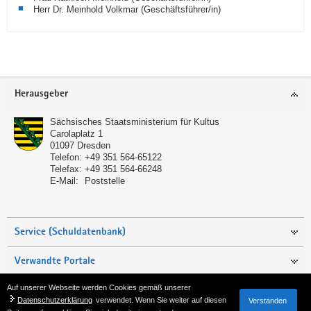
Herr Dr. Meinhold Volkmar (Geschäftsführer/in)
Service
Herausgeber
Sächsisches Staatsministerium für Kultus
Carolaplatz 1
01097
Dresden
Telefon:
+49 351 564-65122
Telefax:
+49 351 564-66248
E-Mail:
Poststelle
Service (Schuldatenbank)
Verwandte Portale
Auf unserer Webseite werden Cookies gemäß unserer
Seite empfehlen
Datenschutzerklärung
verwendet. Wenn Sie weiter auf diesen
Verstanden