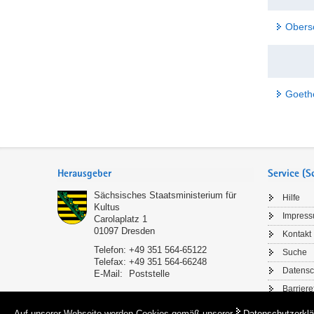
Obers
Goeth
Service
Herausgeber
Service (
Sächsisches Staatsministerium für
Hilfe
Kultus
Impres
Carolaplatz 1
01097
Dresden
Kontakt
Telefon:
+49 351 564-65122
Suche
Telefax:
+49 351 564-66248
Datensc
E-Mail:
Poststelle
Barriere
Auf unserer Webseite werden Cookies gemäß unserer
Datenschutzerklä