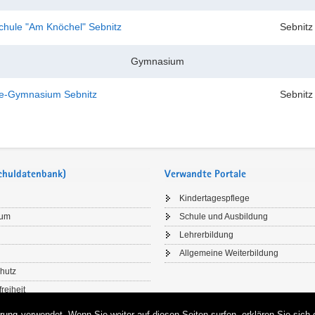
chule "Am Knöchel" Sebnitz
Sebnitz
Gymnasium
e-Gymnasium Sebnitz
Sebnitz
Schuldatenbank)
Verwandte Portale
Kindertagespflege
sum
Schule und Ausbildung
Lehrerbildung
Allgemeine Weiterbildung
hutz
freiheit
rung
verwendet. Wenn Sie weiter auf diesen Seiten surfen, erklären Sie sich