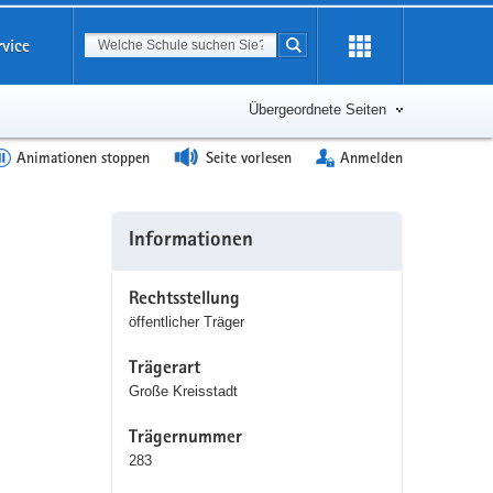
Suchbegriff
rvice
Suche starten
Erweiterung
öffnen
Übergeordnete Seiten
Animationen stoppen
Seite vorlesen
Anmelden
Weitere
Informationen
Information
Rechtsstellung
öffentlicher Träger
Trägerart
Große Kreisstadt
Trägernummer
283