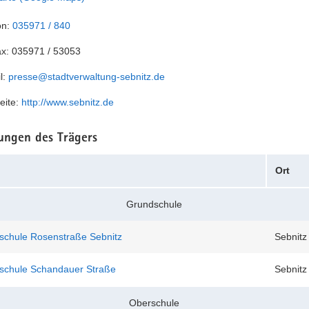
on:
035971 / 840
ax:
035971 / 53053
l:
presse@stadtverwaltung-sebnitz.de
eite:
http://www.sebnitz.de
tungen des Trägers
Ort
Grundschule
schule Rosenstraße Sebnitz
Sebnitz
schule Schandauer Straße
Sebnitz
Oberschule