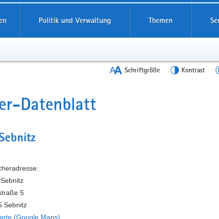
en
Politik und Verwaltung
Themen
Se
Schriftgröße
Kontrast
er-Datenblatt
t
Sebnitz
heradresse:
 Sebnitz
straße 5
 Sebnitz
arte (Google Maps)