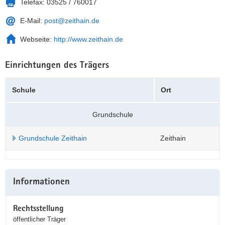
Telefax:
03525 / 760017
a
n
E-Mail:
post@zeithain.de
v
i
Webseite:
http://www.zeithain.de
g
a
Einrichtungen des Trägers
t
i
Schule
Ort
o
n
Grundschule
Grundschule Zeithain
Zeithain
Weitere
Informationen
Information
Rechtsstellung
öffentlicher Träger