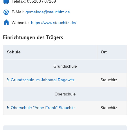
Telefax:
035268 / 87269
a
n
E-Mail:
gemeinde@stauchitz.de
v
i
Webseite:
https://www.stauchitz.de/
g
a
Einrichtungen des Trägers
t
i
Schule
Ort
o
n
Grundschule
Grundschule im Jahnatal Ragewitz
Stauchitz
Oberschule
Oberschule "Anne Frank" Stauchitz
Stauchitz
Weitere