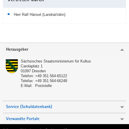
Vertreten durch
Herr Ralf Hänsel (Landrat/rätin)
Service
Herausgeber
Sächsisches Staatsministerium für Kultus
Carolaplatz 1
01097
Dresden
Telefon:
+49 351 564-65122
Telefax:
+49 351 564-66248
E-Mail:
Poststelle
Service (Schuldatenbank)
Verwandte Portale