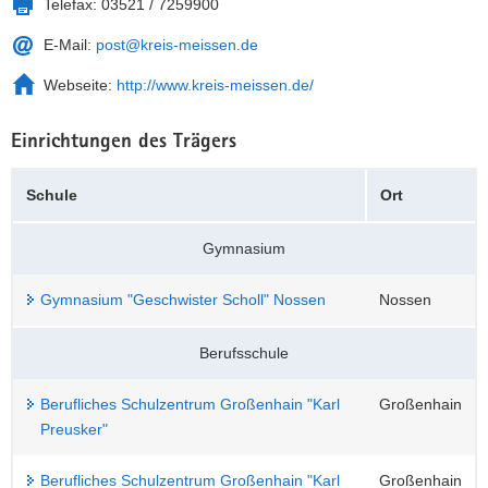
Telefax:
03521 / 7259900
a
n
E-Mail:
post@kreis-meissen.de
v
i
Webseite:
http://www.kreis-meissen.de/
g
a
Einrichtungen des Trägers
t
i
Schule
Ort
o
n
Gymnasium
Gymnasium "Geschwister Scholl" Nossen
Nossen
Berufsschule
Berufliches Schulzentrum Großenhain "Karl
Großenhain
Preusker"
Berufliches Schulzentrum Großenhain "Karl
Großenhain