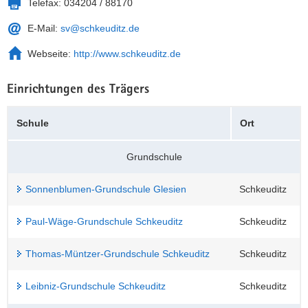
Telefax:
034204 / 88170
a
n
E-Mail:
sv@schkeuditz.de
v
i
Webseite:
http://www.schkeuditz.de
g
a
Einrichtungen des Trägers
t
i
Schule
Ort
o
n
Grundschule
Sonnenblumen-Grundschule Glesien
Schkeuditz
Paul-Wäge-Grundschule Schkeuditz
Schkeuditz
Thomas-Müntzer-Grundschule Schkeuditz
Schkeuditz
Leibniz-Grundschule Schkeuditz
Schkeuditz