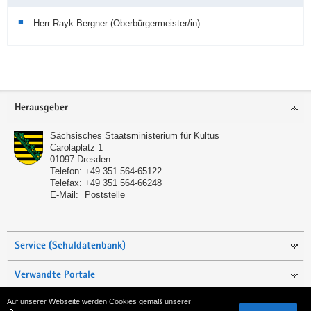
Herr Rayk Bergner (Oberbürgermeister/in)
Service
Herausgeber
Sächsisches Staatsministerium für Kultus
Carolaplatz 1
01097
Dresden
Telefon:
+49 351 564-65122
Telefax:
+49 351 564-66248
E-Mail:
Poststelle
Service (Schuldatenbank)
Verwandte Portale
Auf unserer Webseite werden Cookies gemäß unserer
Seite empfehlen