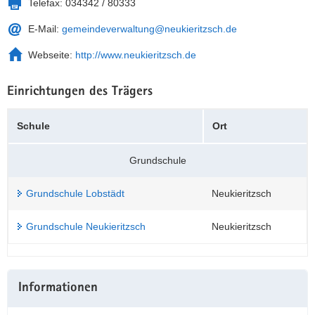
Telefax:
034342 / 80333
a
n
E-Mail:
gemeindeverwaltung@neukieritzsch.de
v
i
Webseite:
http://www.neukieritzsch.de
g
a
Einrichtungen des Trägers
t
i
Schule
Ort
o
n
Grundschule
Grundschule Lobstädt
Neukieritzsch
Grundschule Neukieritzsch
Neukieritzsch
Weitere
Informationen
Information