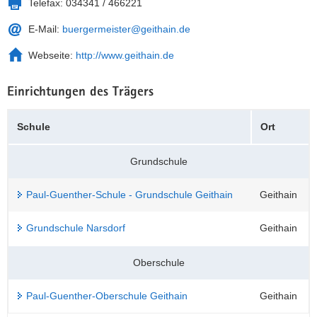
Telefax:
034341 / 466221
a
n
E-Mail:
buergermeister@geithain.de
v
i
Webseite:
http://www.geithain.de
g
a
Einrichtungen des Trägers
t
i
Schule
Ort
o
n
Grundschule
Paul-Guenther-Schule - Grundschule Geithain
Geithain
Grundschule Narsdorf
Geithain
Oberschule
Paul-Guenther-Oberschule Geithain
Geithain