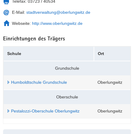
Telefax:
03723 / 40534
a
n
E-Mail:
stadtverwaltung@oberlungwitz.de
v
i
Webseite:
http://www.oberlungwitz.de
g
a
Einrichtungen des Trägers
t
i
Schule
Ort
o
n
Grundschule
Humboldtschule Grundschule
Oberlungwitz
Oberschule
Pestalozzi-Oberschule Oberlungwitz
Oberlungwitz
Weitere