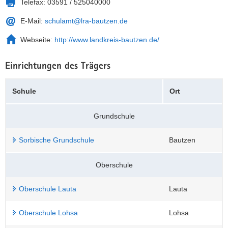
Telefax:
03591 / 525040000
a
n
E-Mail:
schulamt@lra-bautzen.de
v
i
Webseite:
http://www.landkreis-bautzen.de/
g
a
Einrichtungen des Trägers
t
i
Schule
Ort
o
n
Grundschule
Sorbische Grundschule
Bautzen
Oberschule
Oberschule Lauta
Lauta
Oberschule Lohsa
Lohsa