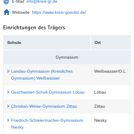
E-Mail:
info@kreis-gr.de
a
n
Webseite:
https://www.kreis-goerlitz.de/
v
i
g
Einrichtungen des Trägers
a
t
Schule
Ort
i
o
Gymnasium
n
Landau-Gymnasium (Kreisliches
Weißwasser/O.L.
Gymnasium) Weißwasser
Geschwister-Scholl-Gymnasium Löbau
Löbau
Christian-Weise-Gymnasium Zittau
Zittau
Friedrich-Schleiermacher-Gymnasium
Niesky
Niesky