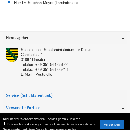
Herr Dr. Stephan Meyer (Landrat/rätin)
Service
Herausgeber
Sächsisches Staatsministerium für Kultus
Carolaplatz 1
01097
Dresden
Telefon:
+49 351 564-65122
Telefax:
+49 351 564-66248
E-Mail:
Poststelle
Service (Schuldatenbank)
Verwandte Portale
Auf unserer Webseite werden Cookies gemäß unserer
Seite empfehlen
Datenschutzerklärung
verwendet. Wenn Sie weiter auf diesen
Verstanden
Seiten surfen, erklären Sie sich damit einverstanden.