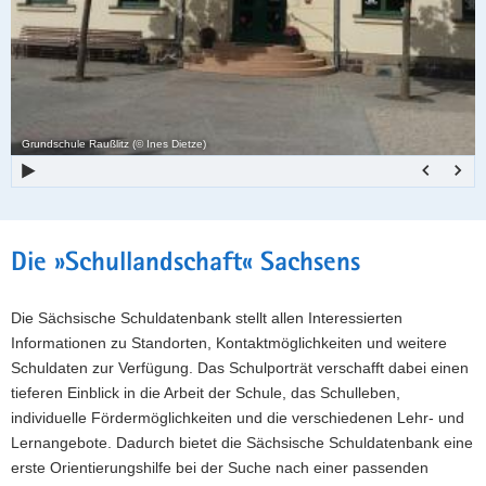
a
o
v
n
i
g
a
Grundschule Raußlitz (© Ines Dietze)
t
i
o
n
Hauptinhalt
Die »Schullandschaft« Sachsens
Die Sächsische Schuldatenbank stellt allen Interessierten
Informationen zu Standorten, Kontaktmöglichkeiten und weitere
Schuldaten zur Verfügung. Das Schulporträt verschafft dabei einen
tieferen Einblick in die Arbeit der Schule, das Schulleben,
individuelle Fördermöglichkeiten und die verschiedenen Lehr- und
Lernangebote. Dadurch bietet die Sächsische Schuldatenbank eine
erste Orientierungshilfe bei der Suche nach einer passenden