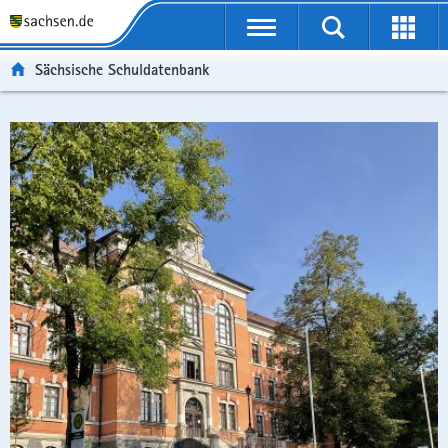
P
Portalübergreifende
o
P
Navigation
Suche
Erweit
r
o
P
starten
öffnen
Sächsische Schuldatenbank
t
r
o
H
a
t
r
a
W
l
a
t
u
e
S
Portalthemen
ü
l
a
p
i
e
Schnelleinstieg
b
n
l
t
t
r
e
a
t
i
e
v
der
r
v
h
n
r
i
Portalthemen
g
i
e
h
e
c
r
g
m
a
I
e
e
a
e
l
n
i
t
n
t
f
f
i
o
e
o
r
n
n
m
d
a
e
t
N
i