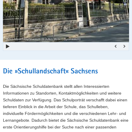
a
o
v
n
i
g
a
Julius-Mosen-Gymnasium (© Julius-Mosen-Gymnasium)
t
i
o
n
Hauptinhalt
Die »Schullandschaft« Sachsens
Die Sächsische Schuldatenbank stellt allen Interessierten
Informationen zu Standorten, Kontaktmöglichkeiten und weitere
Schuldaten zur Verfügung. Das Schulporträt verschafft dabei einen
tieferen Einblick in die Arbeit der Schule, das Schulleben,
individuelle Fördermöglichkeiten und die verschiedenen Lehr- und
Lernangebote. Dadurch bietet die Sächsische Schuldatenbank eine
erste Orientierungshilfe bei der Suche nach einer passenden