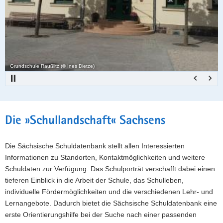
a
o
v
n
i
g
a
Grundschule Raußlitz (© Ines Dietze)
t
i
o
n
Hauptinhalt
Die »Schullandschaft« Sachsens
Die Sächsische Schuldatenbank stellt allen Interessierten
Informationen zu Standorten, Kontaktmöglichkeiten und weitere
Schuldaten zur Verfügung. Das Schulporträt verschafft dabei einen
tieferen Einblick in die Arbeit der Schule, das Schulleben,
individuelle Fördermöglichkeiten und die verschiedenen Lehr- und
Lernangebote. Dadurch bietet die Sächsische Schuldatenbank eine
erste Orientierungshilfe bei der Suche nach einer passenden