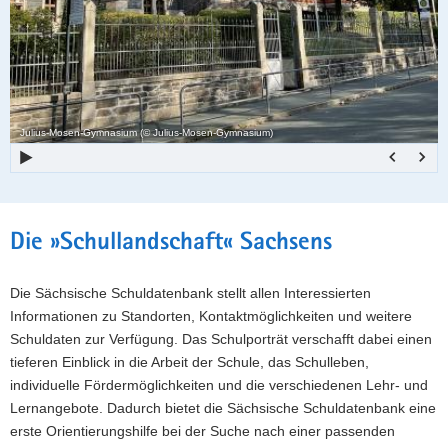
a
o
v
n
i
g
a
Julius-Mosen-Gymnasium (© Julius-Mosen-Gymnasium)
t
i
o
n
Hauptinhalt
Die »Schullandschaft« Sachsens
Die Sächsische Schuldatenbank stellt allen Interessierten
Informationen zu Standorten, Kontaktmöglichkeiten und weitere
Schuldaten zur Verfügung. Das Schulporträt verschafft dabei einen
tieferen Einblick in die Arbeit der Schule, das Schulleben,
individuelle Fördermöglichkeiten und die verschiedenen Lehr- und
Lernangebote. Dadurch bietet die Sächsische Schuldatenbank eine
erste Orientierungshilfe bei der Suche nach einer passenden