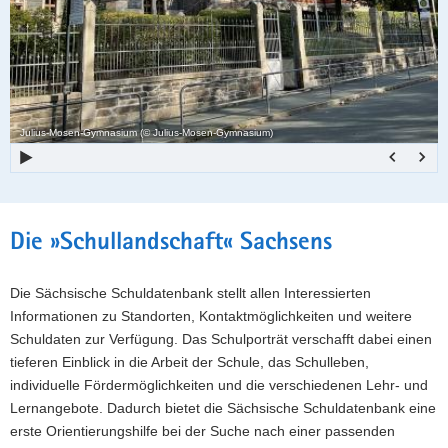
a
o
v
n
i
g
a
Julius-Mosen-Gymnasium (© Julius-Mosen-Gymnasium)
t
i
o
n
Hauptinhalt
Die »Schullandschaft« Sachsens
Die Sächsische Schuldatenbank stellt allen Interessierten
Informationen zu Standorten, Kontaktmöglichkeiten und weitere
Schuldaten zur Verfügung. Das Schulporträt verschafft dabei einen
tieferen Einblick in die Arbeit der Schule, das Schulleben,
individuelle Fördermöglichkeiten und die verschiedenen Lehr- und
Lernangebote. Dadurch bietet die Sächsische Schuldatenbank eine
erste Orientierungshilfe bei der Suche nach einer passenden