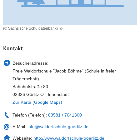
a
n
v
i
g
(© Sächsische Schuldatenbank)
©
a
t
Kontakt
i
o
Besucheradresse:
n
Freie Waldorfschule "Jacob Böhme" (Schule in freier
Trägerschaft)
Bahnhofstraße 80
02826 Görlitz OT Innenstadt
Zur Karte (Google Maps)
Telefon (Telefon):
03581 / 7641300
E-Mail:
info@waldorfschule-goerlitz.de
Webseite:
http://www.waldorfschule-goerlitz.de