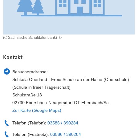
a
n
v
i
g
a
(© Sächsische Schuldatenbank)
©
t
i
o
Kontakt
n
Besucheradresse:
Schkola Oberland - Freie Schule an der Haine (Oberschule)
(Schule in freier Trägerschaft)
Schulstraße 13
02730 Ebersbach-Neugersdorf OT Ebersbach/Sa.
Zur Karte (Google Maps)
Telefon (Telefon):
03586 / 390284
Telefon (Festnetz):
03586 / 390284