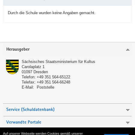
Durch die Schule wurden keine Angaben gemacht.
Service
Herausgeber
Sächsisches Staatsministerium für Kultus
Carolaplatz 1
01097
Dresden
Telefon:
+49 351 564-65122
Telefax:
+49 351 564-66248
E-Mail:
Poststelle
Service (Schuldatenbank)
Verwandte Portale
Auf unserer Webseite werden Cookies gemäß unserer