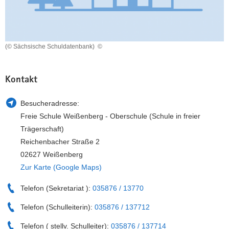
a
n
v
i
g
(© Sächsische Schuldatenbank)
©
a
t
Kontakt
i
o
Besucheradresse:
n
Freie Schule Weißenberg - Oberschule (Schule in freier
Trägerschaft)
Reichenbacher Straße 2
02627 Weißenberg
Zur Karte (Google Maps)
Telefon (Sekretariat ):
035876 / 13770
Telefon (Schulleiterin):
035876 / 137712
Telefon ( stellv. Schulleiter):
035876 / 137714