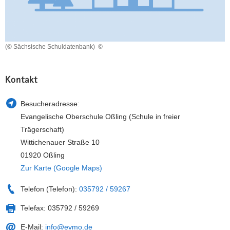
a
n
v
i
g
(© Sächsische Schuldatenbank)
©
a
t
Kontakt
i
o
Besucheradresse:
n
Evangelische Oberschule Oßling (Schule in freier
Trägerschaft)
Wittichenauer Straße 10
01920 Oßling
Zur Karte (Google Maps)
Telefon (Telefon):
035792 / 59267
Telefax:
035792 / 59269
E-Mail:
info@evmo.de