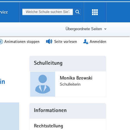
Suchbegriff
rvice
Suche starten
Erweiterung
öffnen
Übergeordnete Seiten
Animationen stoppen
Seite vorlesen
Anmelden
Weitere
Schulleitung
Information
Monika Bzowski
in
Schulleiterin
Informationen
Rechtsstellung