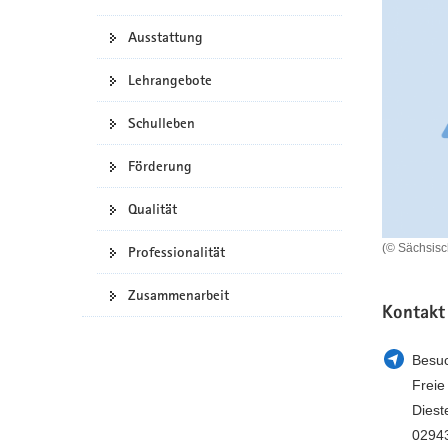
a
n
Ausstattung
v
i
Lehrangebote
g
a
Schulleben
t
i
Förderung
o
n
Qualität
(© Sächsis
Professionalität
Zusammenarbeit
Kontakt
Besuc
Freie
Diest
02943