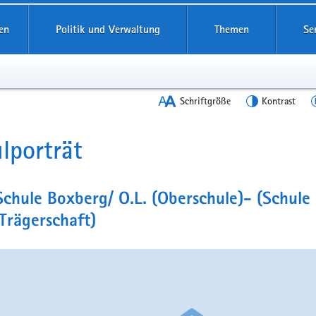
en
Politik und Verwaltung
Themen
Se
Schriftgröße
Kontrast
lporträt
t
Schule Boxberg/ O.L. (Oberschule)- (Schule 
 Trägerschaft)