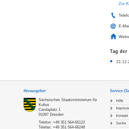
Zur K
Telef
E-Mai
Webs
Tag der
21.12.
Service
Herausgeber
Service (
Sächsisches Staatsministerium für
Hilfe
Kultus
Impres
Carolaplatz 1
01097
Dresden
Kontakt
Telefon:
+49 351 564-65122
Suche
Telefax:
+49 351 564-66248