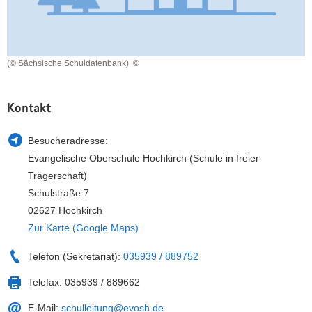
a
n
v
i
g
(© Sächsische Schuldatenbank)
©
a
t
Kontakt
i
o
Besucheradresse:
n
Evangelische Oberschule Hochkirch (Schule in freier
Trägerschaft)
Schulstraße 7
02627 Hochkirch
Zur Karte (Google Maps)
Telefon (Sekretariat):
035939 / 889752
Telefax:
035939 / 889662
E-Mail:
schulleitung@evosh.de