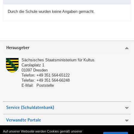
Durch die Schule wurden keine Angaben gemacht.
Service
Herausgeber
Sächsisches Staatsministerium für Kultus
Carolaplatz 1
01097
Dresden
Telefon:
+49 351 564-65122
Telefax:
+49 351 564-66248
E-Mail:
Poststelle
Service (Schuldatenbank)
Verwandte Portale
Auf unserer Webseite werden Cookies gemäß unserer
Seite empfehlen