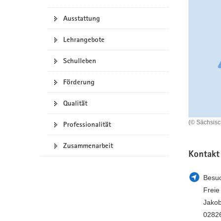
a
n
Ausstattung
v
i
Lehrangebote
g
a
Schulleben
t
i
Förderung
o
n
Qualität
(© Sächsis
Professionalität
Zusammenarbeit
Kontakt
Besuc
Freie
Jako
02826