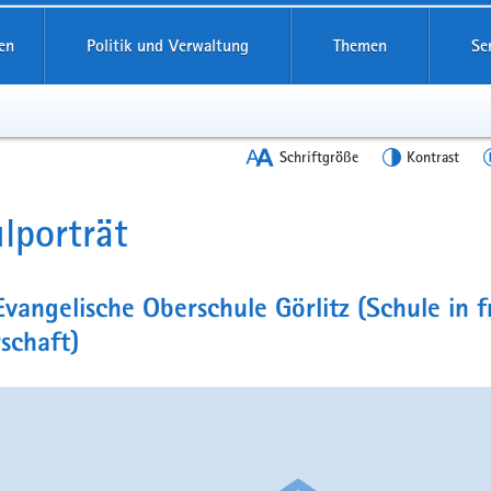
en
Politik und Verwaltung
Themen
Se
Schriftgröße
Kontrast
lporträt
t
Evangelische Oberschule Görlitz (Schule in f
schaft)