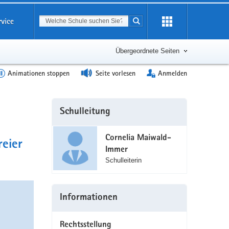
Suchbegriff
rvice
Suche starten
Erweiterung
öffnen
Übergeordnete Seiten
Animationen stoppen
Seite vorlesen
Anmelden
Weitere
Schulleitung
Information
Cornelia Maiwald-
reier
Immer
Schulleiterin
Informationen
Rechtsstellung