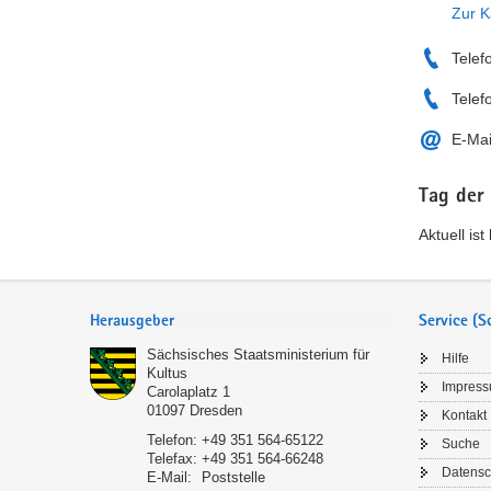
Zur K
Telef
Telef
E-Mai
Tag der
Aktuell is
Service
Herausgeber
Service (
Sächsisches Staatsministerium für
Hilfe
Kultus
Impres
Carolaplatz 1
01097
Dresden
Kontakt
Telefon:
+49 351 564-65122
Suche
Telefax:
+49 351 564-66248
Datensc
E-Mail:
Poststelle