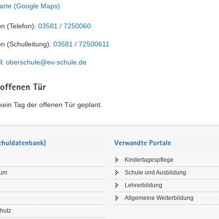
arte (Google Maps)
on (Telefon):
03581 / 7250060
on (Schulleitung):
03581 / 72500611
l:
oberschule@ev-schule.de
 offenen Tür
t kein Tag der offenen Tür geplant.
Schuldatenbank)
Verwandte Portale
Kindertagespflege
sum
Schule und Ausbildung
Lehrerbildung
Allgemeine Weiterbildung
hutz