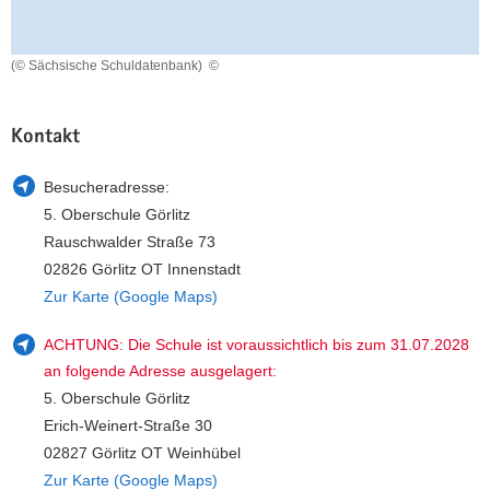
a
n
v
(© Sächsische Schuldatenbank)
©
i
g
a
Kontakt
t
i
Besucheradresse:
o
5. Oberschule Görlitz
n
Rauschwalder Straße 73
02826 Görlitz OT Innenstadt
Zur Karte (Google Maps)
ACHTUNG: Die Schule ist voraussichtlich bis zum 31.07.2028
an folgende Adresse ausgelagert:
5. Oberschule Görlitz
Erich-Weinert-Straße 30
02827 Görlitz OT Weinhübel
Zur Karte (Google Maps)