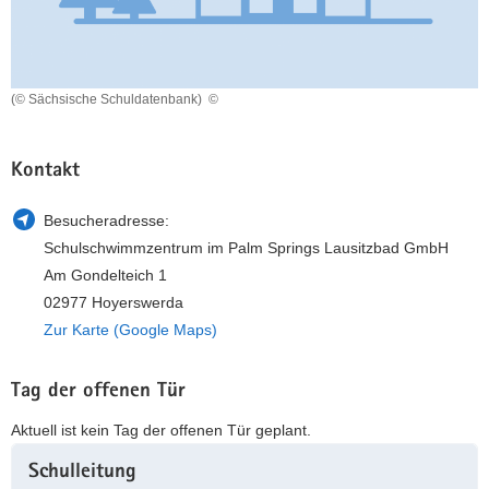
a
n
v
i
g
(© Sächsische Schuldatenbank)
©
a
t
Kontakt
i
o
Besucheradresse:
n
Schulschwimmzentrum im Palm Springs Lausitzbad GmbH
Am Gondelteich 1
02977 Hoyerswerda
Zur Karte (Google Maps)
Tag der offenen Tür
Aktuell ist kein Tag der offenen Tür geplant.
Weitere
Schulleitung
Information