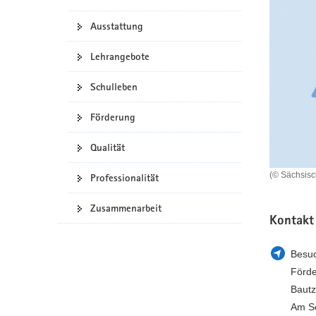
a
n
Ausstattung
v
i
Lehrangebote
g
a
Schulleben
t
i
Förderung
o
n
Qualität
(© Sächsis
Professionalität
Zusammenarbeit
Kontakt
Besuc
Förde
Bautz
Am Sc