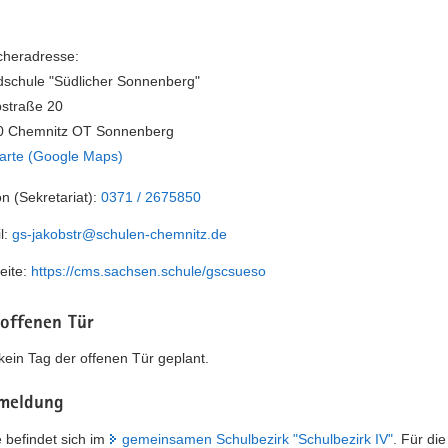
heradresse:
schule "Südlicher Sonnenberg"
straße 20
0 Chemnitz OT Sonnenberg
arte (Google Maps)
on (Sekretariat):
0371 / 2675850
l:
gs-jakobstr@schulen-chemnitz.de
eite:
https://cms.sachsen.schule/gscsueso
 offenen Tür
t kein Tag der offenen Tür geplant.
meldung
 befindet sich im
gemeinsamen Schulbezirk "Schulbezirk IV"
. Für di