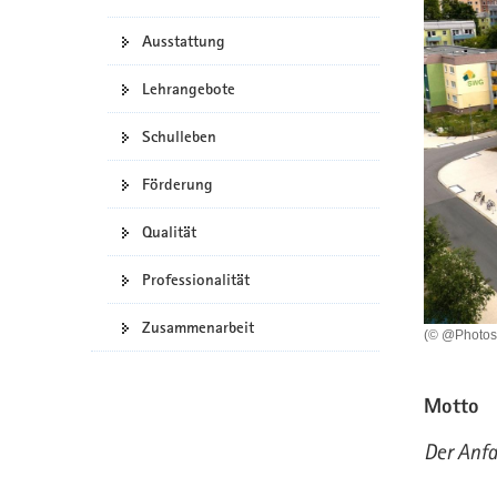
a
n
Ausstattung
v
i
Lehrangebote
g
a
Schulleben
t
i
Förderung
o
n
Qualität
Professionalität
Zusammenarbeit
(© @Photost
Motto
Der Anfa