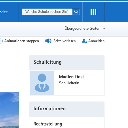
Suchbegriff
rvice
Suche starten
Erweiterung
öffnen
Übergeordnete Seiten
Animationen stoppen
Seite vorlesen
Anmelden
Weitere
Schulleitung
Information
Madlen Dost
Schulleiterin
Informationen
Rechtsstellung