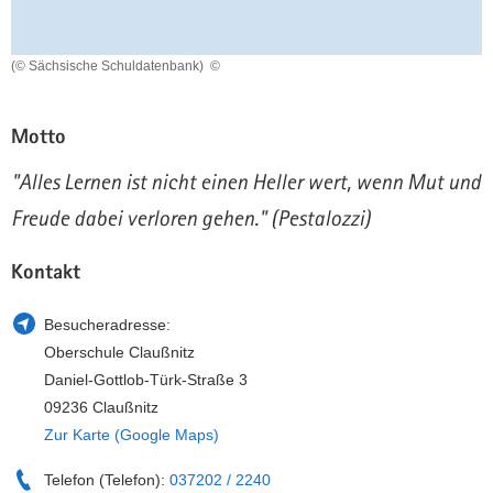
a
n
v
(© Sächsische Schuldatenbank)
©
i
g
a
Motto
t
i
"Alles Lernen ist nicht einen Heller wert, wenn Mut und
o
Freude dabei verloren gehen." (Pestalozzi)
n
Kontakt
Besucheradresse:
Oberschule Claußnitz
Daniel-Gottlob-Türk-Straße 3
09236 Claußnitz
Zur Karte (Google Maps)
Telefon (Telefon):
037202 / 2240