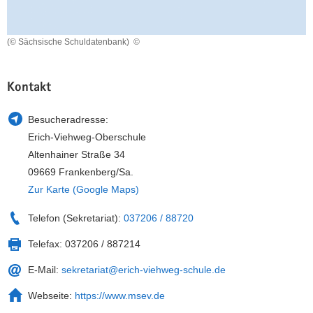
a
n
v
(© Sächsische Schuldatenbank)
©
i
g
a
Kontakt
t
i
Besucheradresse:
o
Erich-Viehweg-Oberschule
n
Altenhainer Straße 34
09669 Frankenberg/Sa.
Zur Karte (Google Maps)
Telefon (Sekretariat):
037206 / 88720
Telefax:
037206 / 887214
E-Mail:
sekretariat@erich-viehweg-schule.de
Webseite:
https://www.msev.de