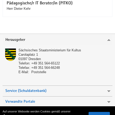
Pädagogische/r IT Berater/in (PITKO)
Herr Dieter Kehr
Service
Herausgeber
Sächsisches Staatsministerium für Kultus
Carolaplatz 1
01097
Dresden
Telefon:
+49 351 564-65122
Telefax:
+49 351 564-66248
E-Mail:
Poststelle
Service (Schuldatenbank)
Verwandte Portale
Auf unserer Webseite werden Cookies gemäß unserer
Seite empfehlen