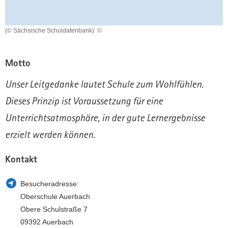
a
n
v
(© Sächsische Schuldatenbank)
©
i
g
a
Motto
t
i
Unser Leitgedanke lautet Schule zum Wohlfühlen.
o
Dieses Prinzip ist Voraussetzung für eine
n
Unterrichtsatmosphäre, in der gute Lernergebnisse
erzielt werden können.
Kontakt
Besucheradresse:
Oberschule Auerbach
Obere Schulstraße 7
09392 Auerbach