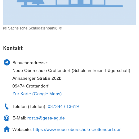
a
n
v
i
g
(© Sächsische Schuldatenbank)
©
a
t
Kontakt
i
o
Besucheradresse:
n
Neue Oberschule Crottendorf (Schule in freier Trägerschaft)
Annaberger Straße 202b
09474 Crottendorf
Zur Karte (Google Maps)
Telefon (Telefon):
037344 / 13619
E-Mail:
rost.s@gesa-ag.de
Webseite:
https://www.neue-oberschule-crottendorf.de/