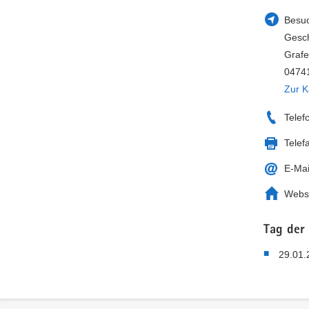
Besuc
Gesch
Grafe
0474
Zur K
Telef
Telef
E-Mai
Webs
Tag der
29.01.
Service