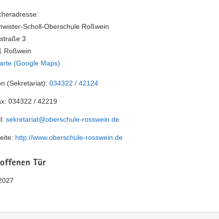
heradresse:
wister-Scholl-Oberschule Roßwein
straße 3
1 Roßwein
arte (Google Maps)
on (Sekretariat):
034322 / 42124
ax:
034322 / 42219
l:
sekretariat@oberschule-rosswein.de
eite:
http://www.oberschule-rosswein.de
 offenen Tür
2027