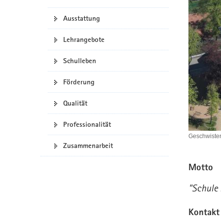
a
n
Ausstattung
v
i
Lehrangebote
g
a
Schulleben
t
i
Förderung
o
n
Qualität
Professionalität
Geschwister
Zusammenarbeit
Motto
"Schule 
Kontakt