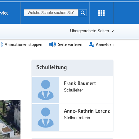
Suchbegriff
rvice
Suche starten
Erweiterung
öffnen
Übergeordnete Seiten
Animationen stoppen
Seite vorlesen
Anmelden
Weitere
Schulleitung
Information
Frank Baumert
Schulleiter
Anne-Kathrin Lorenz
Stellvertreterin