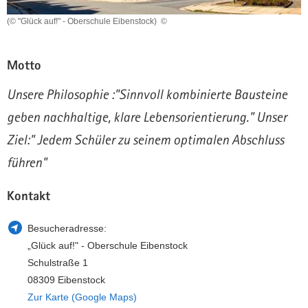
a
n
(© "Glück auf!" - Oberschule Eibenstock)
©
v
i
g
Motto
a
Unsere Philosophie :"Sinnvoll kombinierte Bausteine
t
i
geben nachhaltige, klare Lebensorientierung." Unser
o
Ziel:" Jedem Schüler zu seinem optimalen Abschluss
n
führen"
Kontakt
Besucheradresse:
„Glück auf!" - Oberschule Eibenstock
Schulstraße 1
08309 Eibenstock
Zur Karte (Google Maps)