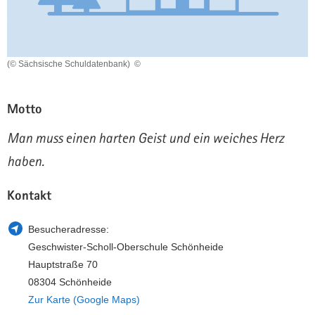
a
n
v
i
g
(© Sächsische Schuldatenbank)
©
a
t
Motto
i
o
Man muss einen harten Geist und ein weiches Herz
n
haben.
Kontakt
Besucheradresse:
Geschwister-Scholl-Oberschule Schönheide
Hauptstraße 70
08304 Schönheide
Zur Karte (Google Maps)