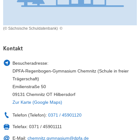
a
n
v
i
g
(© Sächsische Schuldatenbank)
©
a
t
Kontakt
i
o
Besucheradresse:
n
DPFA-Regenbogen-Gymnasium Chemnitz (Schule in freier
Trägerschaft)
Emilienstraße 50
09131 Chemnitz OT Hilbersdorf
Zur Karte (Google Maps)
Telefon (Telefon):
0371 / 45901120
Telefax:
0371 / 45901111
E-Mail:
chemnitz.gymnasium@dpfa.de