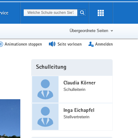
Suchbegriff
rvice
Suche starten
Erweiterung
öffnen
Übergeordnete Seiten
Animationen stoppen
Seite vorlesen
Anmelden
Weitere
Schulleitung
Information
Claudia Körner
Schulleiterin
Inga Eichapfel
Stellvertreterin