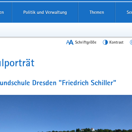
en
Politik und Verwaltung
Themen
Se
Schriftgröße
Kontrast
lporträt
t
undschule Dresden "Friedrich Schiller"