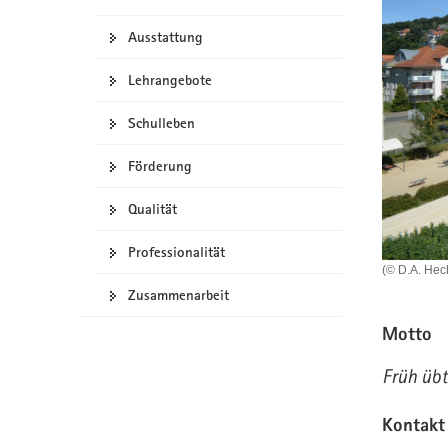
a
n
Ausstattung
v
i
Lehrangebote
g
a
Schulleben
t
i
Förderung
o
n
Qualität
Professionalität
(© D.A. Hec
Zusammenarbeit
Motto
Früh übt
Kontakt