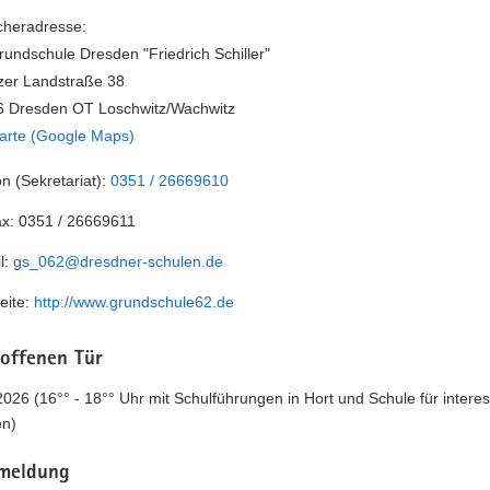
heradresse:
rundschule Dresden "Friedrich Schiller"
itzer Landstraße 38
 Dresden OT Loschwitz/Wachwitz
arte (Google Maps)
on (Sekretariat):
0351 / 26669610
ax:
0351 / 26669611
l:
gs_062@dresdner-schulen.de
eite:
http://www.grundschule62.de
 offenen Tür
2026 (16°° - 18°° Uhr mit Schulführungen in Hort und Schule für interes
en)
meldung