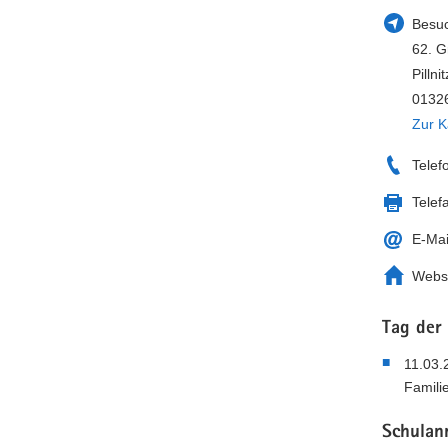
Besuc
62. G
Pilln
01326
Zur K
Telef
Telef
E-Mai
Webs
Tag der
11.03.
Famili
Schulan