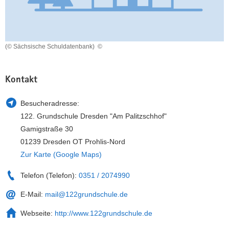
a
n
v
i
g
(© Sächsische Schuldatenbank)
©
a
t
Kontakt
i
o
Besucheradresse:
n
122. Grundschule Dresden "Am Palitzschhof"
Gamigstraße 30
01239 Dresden OT Prohlis-Nord
Zur Karte (Google Maps)
Telefon (Telefon):
0351 / 2074990
E-Mail:
mail@122grundschule.de
Webseite:
http://www.122grundschule.de