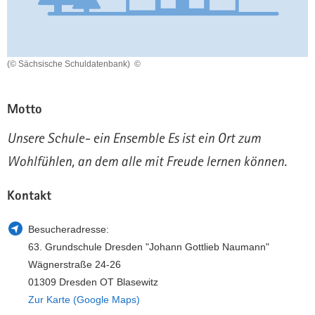
a
n
v
i
g
(© Sächsische Schuldatenbank)
©
a
t
Motto
i
o
Unsere Schule- ein Ensemble Es ist ein Ort zum
n
Wohlfühlen, an dem alle mit Freude lernen können.
Kontakt
Besucheradresse:
63. Grundschule Dresden "Johann Gottlieb Naumann"
Wägnerstraße 24-26
01309 Dresden OT Blasewitz
Zur Karte (Google Maps)