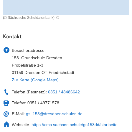
a
n
v
(© Sächsische Schuldatenbank)
©
i
g
a
Kontakt
t
i
Besucheradresse:
o
153. Grundschule Dresden
n
Fröbelstraße 1-3
01159 Dresden OT Friedrichstadt
Zur Karte (Google Maps)
Telefon (Festnetz):
0351 / 48486642
Telefax:
0351 / 49771578
E-Mail:
gs_153@dresdner-schulen.de
Webseite:
https://cms.sachsen.schule/gs153dd/startseite