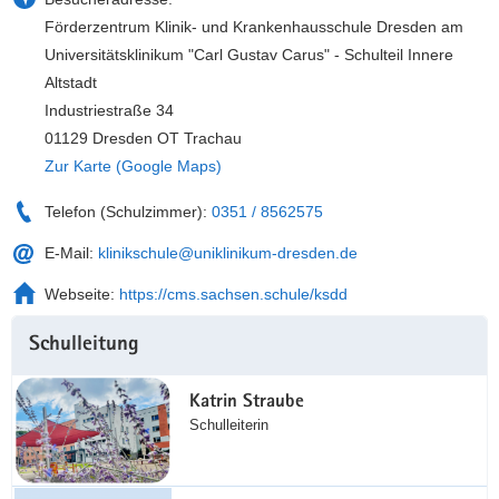
a
n
Förderzentrum Klinik- und Krankenhausschule Dresden am
v
Universitätsklinikum "Carl Gustav Carus" - Schulteil Innere
i
Altstadt
g
Industriestraße 34
a
01129 Dresden OT Trachau
t
Zur Karte (Google Maps)
i
o
Telefon (Schulzimmer):
0351 / 8562575
n
E-Mail:
klinikschule@uniklinikum-dresden.de
Webseite:
https://cms.sachsen.schule/ksdd
Weitere
Schulleitung
Information
Katrin Straube
Schulleiterin