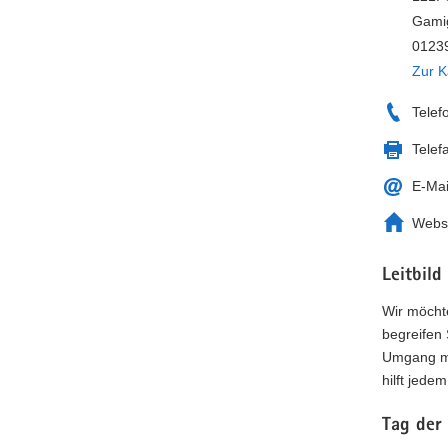
Gami
01239
Zur K
Telef
Telef
E-Mai
Webs
Leitbild
Wir möcht
begreifen 
Umgang mi
hilft jede
Tag der