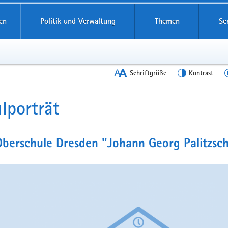
en
Politik und Verwaltung
Themen
Se
Schriftgröße
Kontrast
lporträt
t
berschule Dresden "Johann Georg Palitzsc