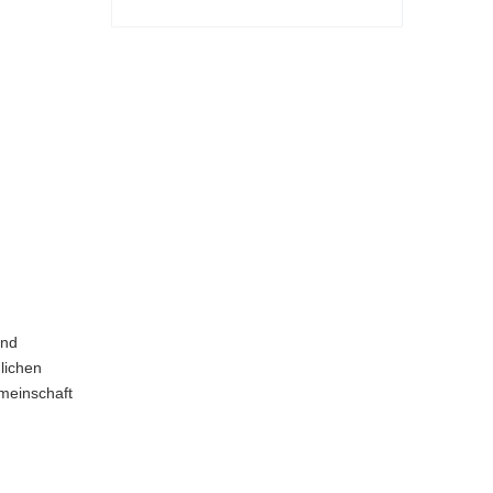
und
lichen
meinschaft