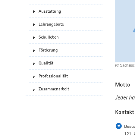
a
n
Ausstattung
v
i
Lehrangebote
g
a
Schulleben
t
i
Förderung
o
n
Qualität
(© Sächsis
Professionalität
Motto
Zusammenarbeit
Jeder ha
Kontakt
Besuc
121. 