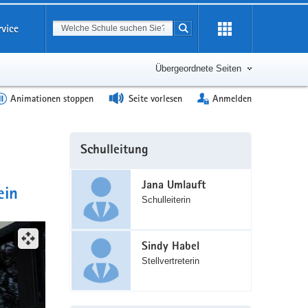
Suchbegriff
rvice
Suche starten
Erweiterung
öffnen
Übergeordnete Seiten
Animationen stoppen
Seite vorlesen
Anmelden
Weitere
Schulleitung
Information
Jana Umlauft
ein
Schulleiterin
(©
Bildrechte:
Sindy Habel
OS
Stellvertreterin
Gauß,
Pirna-
Sonnenstein)