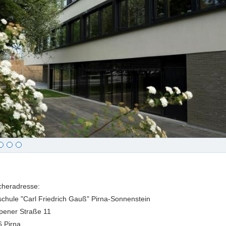
e
in
heradresse:
chule "Carl Friedrich Gauß" Pirna-Sonnenstein
pener Straße 11
 Pirna