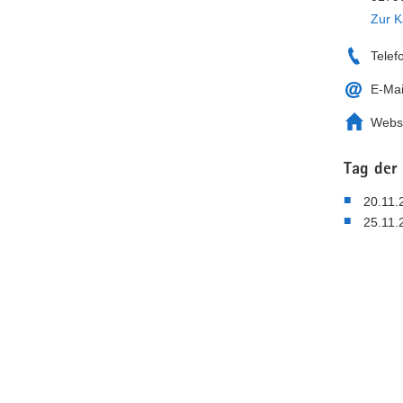
Zur K
Telef
E-Mai
Webs
Tag der
20.11.
25.11.