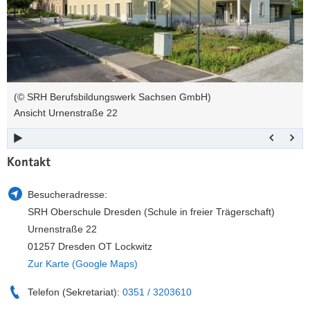
22
a
n
v
i
g
a
t
(© SRH Berufsbildungswerk Sachsen GmbH)
i
Ansicht Urnenstraße 22
o
n
Kontakt
Besucheradresse:
SRH Oberschule Dresden (Schule in freier Trägerschaft)
Urnenstraße 22
01257 Dresden OT Lockwitz
Zur Karte (Google Maps)
Telefon (Sekretariat):
0351 / 3203610