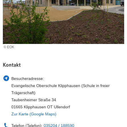
a
n
v
i
g
a
t
i
© EOK
o
n
Kontakt
Besucheradresse:
Evangelische Oberschule Klipphausen (Schule in freier
Trägerschaft)
Taubenheimer Straße 34
01665 Klipphausen OT Ullendorf
Zur Karte (Google Maps)
Telefon (Telefon):
035204 / 188590